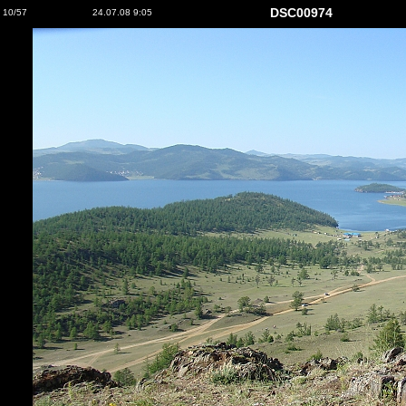
DSC00974
10/57
24.07.08 9:05