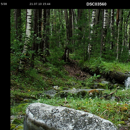
DSC03560
5/38
21.07.10 15:44